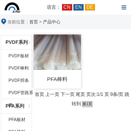
语言：
CN
EN
DE
当前位置：
首页
>
产品中心
PVDF系列
PVDF板材
PVDF棒料
PFA棒料
PVDF焊条
PVDF管路系
首页 上一页 下一页 尾页 页次:1/1 页 9条/页 跳
转到
统
PFA系列
PFA板材