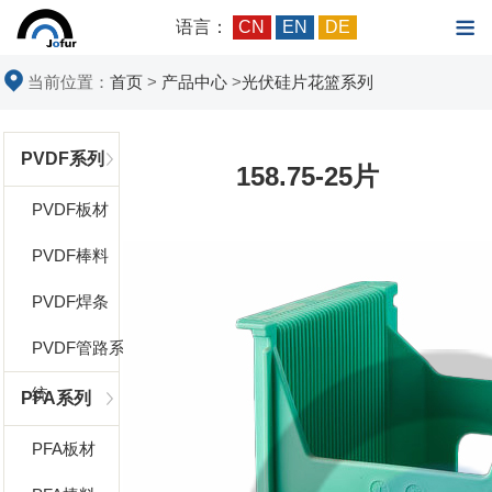
语言：
CN
EN
DE
当前位置：
首页
>
产品中心
>
光伏硅片花篮系列
PVDF系列
158.75-25片
PVDF板材
PVDF棒料
PVDF焊条
PVDF管路系
统
PFA系列
PFA板材